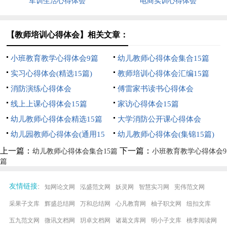
军训生活心得体会
电商实训心得体会
【教师培训心得体会】相关文章：
小班教育教学心得体会9篇
幼儿教师心得体会集合15篇
实习心得体会(精选15篇)
教师培训心得体会汇编15篇
消防演练心得体会
傅雷家书读书心得体会
线上上课心得体会15篇
家访心得体会15篇
幼儿教师心得体会精选15篇
大学消防公开课心得体会
幼儿园教师心得体会(通用15
幼儿教师心得体会(集锦15篇)
篇)
上一篇：
下一篇：
幼儿教师心得体会集合15篇
小班教育教学心得体会9
篇
:
友情链接
知网论文网
泓盛范文网
妖灵网
智慧实习网
宪伟范文网
采果子文库
辉盛总结网
万和总结网
心凡教育网
柚子职文网
纽扣文库
五九范文网
微讯文档网
玥卓文档网
诸葛文库网
明小子文库
桃李阅读网