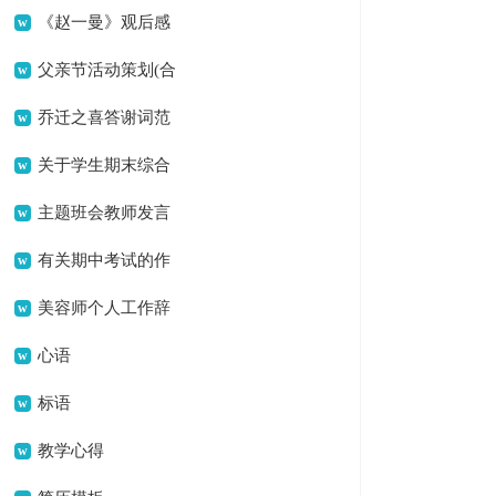
《赵一曼》观后感
父亲节活动策划(合
集15篇)
乔迁之喜答谢词范
文
关于学生期末综合
素质评语模板参考（精
主题班会教师发言
选30句）
稿
有关期中考试的作
文400字合集七篇
美容师个人工作辞
职报告
心语
标语
教学心得