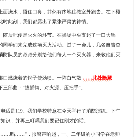
上面浇水，捂住口鼻，井然有序地往教室外跑去。在下楼
此时此刻，我们都露出了紧张严肃的神情。
。随后吧便是灭火的环节。在操场中央支起了一口大锅
的同学们来完成这项灭火活动。过了一会儿，几名自告奋
消防队员的叔叔分别给他们每人一个灭火器，来教他们灭
那口燃烧着的锅子使劲喷。一阵白气散
……此处隐藏
下三部曲："拔插销、对火源、压把手"。
警电话是119。我们学校特意在今天举行了消防演练。下午
防知识，并再三叮嘱我们要记住刚才的话。
呜……呜……"，报警声响起，一、二年级的小同学在老师