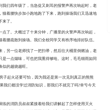
到我们四年级了，当急促又刺耳的报警声再次响起时，老
，猫着腰快步加小跑地跑了下来，跑到操场我们又迅速地
下来了。
一点了。大概过了十来分钟，广播里的火警声再次响起，
猫着腰疏散到操场。我们全校同学又有秩序地排好队伍。
来，另一位老师找了一把扫帚，然后往大桶里倒燃油，老
只是一点烟味，可也把我熏得够呛。这时，毛毛细雨如同
唤似的越烧越旺。
幢房子起火还要可怕，因为我还是第一次见到真正的熊熊
如果我们都没学过消防知识，那我们不就完了吗?幸亏今天
演练的消防员叔叔紧接着给我们讲解起了怎样使用灭火