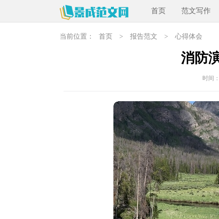
首页
范文写作
当前位置：
首页
>
报告范文
>
心得体会
消防
时间：20