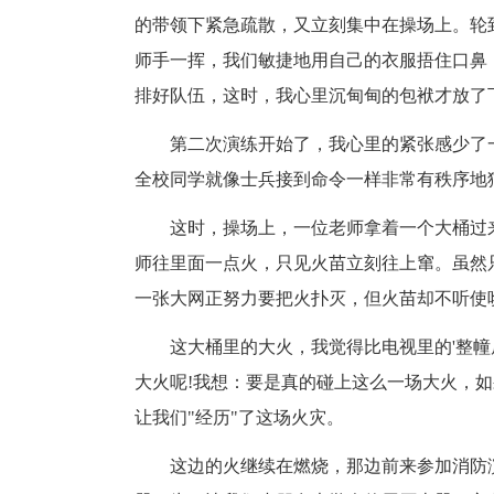
的带领下紧急疏散，又立刻集中在操场上。轮
师手一挥，我们敏捷地用自己的衣服捂住口鼻
排好队伍，这时，我心里沉甸甸的包袱才放了
第二次演练开始了，我心里的紧张感少了
全校同学就像士兵接到命令一样非常有秩序地
这时，操场上，一位老师拿着一个大桶过
师往里面一点火，只见火苗立刻往上窜。虽然
一张大网正努力要把火扑灭，但火苗却不听使
这大桶里的大火，我觉得比电视里的'整
大火呢!我想：要是真的碰上这么一场大火，
让我们"经历"了这场火灾。
这边的火继续在燃烧，那边前来参加消防