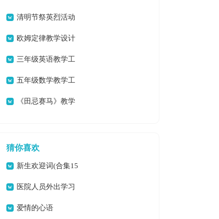
清明节祭英烈活动
总结
欧姆定律教学设计
三年级英语教学工
作总结
五年级数学教学工
作总结(集锦15篇)
《田忌赛马》教学
反思
猜你喜欢
新生欢迎词(合集15
篇)
医院人员外出学习
总结
爱情的心语