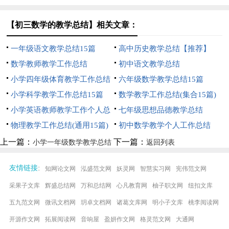
15篇)
【初三数学的教学总结】相关文章：
一年级语文教学总结15篇
高中历史教学总结【推荐】
数学教师教学工作总结
初中语文教学总结
小学四年级体育教学工作总结
六年级数学教学总结15篇
小学科学教学工作总结15篇
数学教学工作总结(集合15篇)
小学英语教师教学工作个人总
七年级思想品德教学总结
结
物理教学工作总结(通用15篇)
初中数学教学个人工作总结
上一篇：
下一篇：
小学一年级数学教学总结
返回列表
:
友情链接
知网论文网
泓盛范文网
妖灵网
智慧实习网
宪伟范文网
采果子文库
辉盛总结网
万和总结网
心凡教育网
柚子职文网
纽扣文库
五九范文网
微讯文档网
玥卓文档网
诸葛文库网
明小子文库
桃李阅读网
开源作文网
拓展阅读网
音响屋
盈妍作文网
格灵范文网
大通网