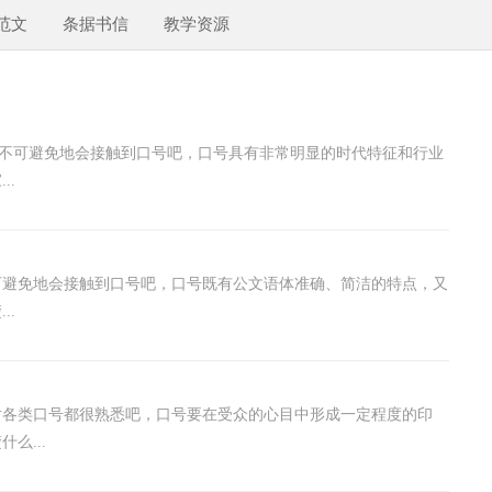
范文
条据书信
教学资源
家都不可避免地会接触到口号吧，口号具有非常明显的时代特征和行业
..
可避免地会接触到口号吧，口号既有公文语体准确、简洁的特点，又
..
对各类口号都很熟悉吧，口号要在受众的心目中形成一定程度的印
么...