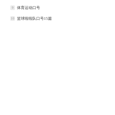
9
体育运动口号
10
篮球啦啦队口号15篇