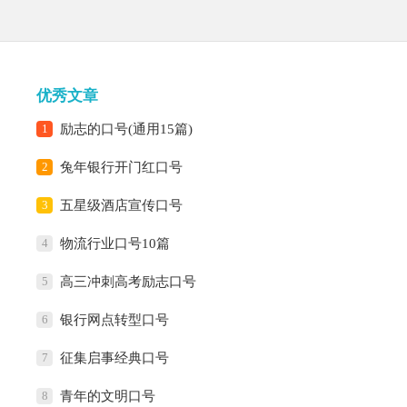
优秀文章
1
励志的口号(通用15篇)
2
兔年银行开门红口号
3
五星级酒店宣传口号
4
物流行业口号10篇
5
高三冲刺高考励志口号
6
银行网点转型口号
7
征集启事经典口号
8
青年的文明口号