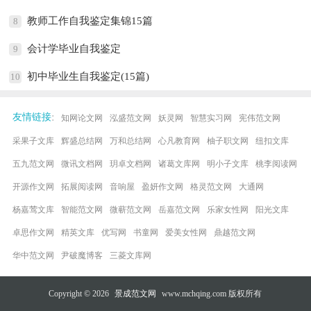
教师工作自我鉴定集锦15篇
8
会计学毕业自我鉴定
9
初中毕业生自我鉴定(15篇)
10
:
友情链接
知网论文网
泓盛范文网
妖灵网
智慧实习网
宪伟范文网
采果子文库
辉盛总结网
万和总结网
心凡教育网
柚子职文网
纽扣文库
五九范文网
微讯文档网
玥卓文档网
诸葛文库网
明小子文库
桃李阅读网
开源作文网
拓展阅读网
音响屋
盈妍作文网
格灵范文网
大通网
杨嘉莺文库
智能范文网
微蕲范文网
岳嘉范文网
乐家女性网
阳光文库
卓思作文网
精英文库
优写网
书童网
爱美女性网
鼎越范文网
华中范文网
尹破魔博客
三菱文库网
Copyright © 2026
景成范文网
www.mchqing.com 版权所有