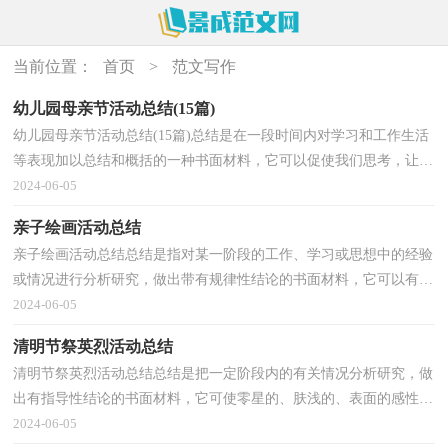
当前位置：
首页
>
范文写作
幼儿园母亲节活动总结(15篇)
幼儿园母亲节活动总结(15篇)总结是在一段时间内对学习和工作生活
等表现加以总结和概括的一种书面材料，它可以促使我们思考，让我
们好好写一份总结吧。总结一般是怎么写的呢？下面...
2024-06-05
亲子绘画活动总结
亲子绘画活动总结总结是指对某一阶段的工作、学习或思想中的经验
或情况进行分析研究，做出带有规律性结论的书面材料，它可以有效
锻炼我们的语言组织能力，不妨坐下来好好写写总结...
2024-06-05
清明节祭英烈活动总结
清明节祭英烈活动总结总结是把一定阶段内的有关情况分析研究，做
出有指导性结论的书面材料，它可使零星的、肤浅的、表面的感性认
知上升到全面的、系统的、本质的理性认识上来，让...
2024-06-05