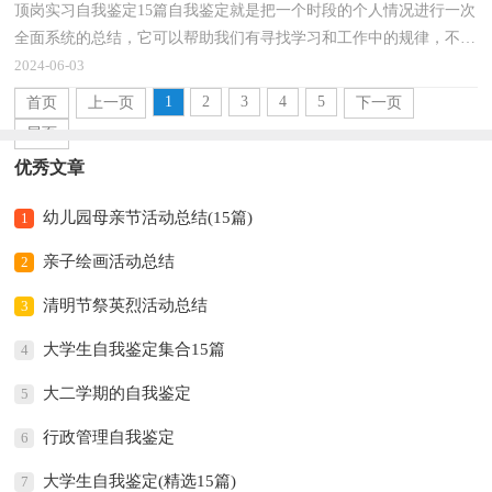
顶岗实习自我鉴定15篇自我鉴定就是把一个时段的个人情况进行一次
全面系统的总结，它可以帮助我们有寻找学习和工作中的规律，不妨
坐下来好好写写自我鉴定吧。自我鉴定怎么写才是...
2024-06-03
1
2
3
4
5
首页
上一页
下一页
尾页
优秀文章
幼儿园母亲节活动总结(15篇)
1
亲子绘画活动总结
2
清明节祭英烈活动总结
3
大学生自我鉴定集合15篇
4
大二学期的自我鉴定
5
行政管理自我鉴定
6
大学生自我鉴定(精选15篇)
7