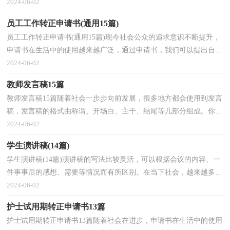
么一般申请书是怎么写的呢？下面是小编帮大家整理...
2024-06-02
员工工作转正申请书(通用15篇)
员工工作转正申请书(通用15篇)现今社会公众的追求意识不断提升，
申请书在生活中的使用越来越广泛，通过申请书，我们可以提出自己
的请求。我们该怎么写申请书呢？下面是小编收集整理...
2024-06-02
教师发言稿15篇
教师发言稿15篇随着社会一步步向前发展，很多地方都会使用到发言
稿，发言稿的格式由称谓、开场白、主干、结尾等几部分组成。你知
道发言稿怎样写才规范吗？以下是小编帮大家整理的...
2024-06-02
学生演讲稿(14篇)
学生演讲稿(14篇)演讲稿的写法比较灵活，可以根据会议的内容、一
件事事后的感想、需要等情况而有所区别。在当下社会，越来越多地
方需要用到演讲稿，你写演讲稿时总是没有新意？以下...
2024-06-02
护士试用期转正申请书13篇
护士试用期转正申请书13篇随着社会在进步，申请书在生活中的使用