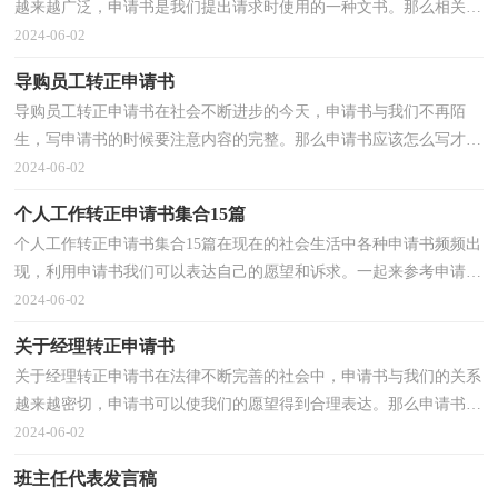
越来越广泛，申请书是我们提出请求时使用的一种文书。那么相关的
申请书到底怎么写呢？以下是小编精心整理的护士试...
2024-06-02
导购员工转正申请书
导购员工转正申请书在社会不断进步的今天，申请书与我们不再陌
生，写申请书的时候要注意内容的完整。那么申请书应该怎么写才合
适呢？下面是小编收集整理的导购员工转正申请书，欢迎...
2024-06-02
个人工作转正申请书集合15篇
个人工作转正申请书集合15篇在现在的社会生活中各种申请书频频出
现，利用申请书我们可以表达自己的愿望和诉求。一起来参考申请书
是怎么写的吧，以下是小编帮大家整理的个人工作...
2024-06-02
关于经理转正申请书
关于经理转正申请书在法律不断完善的社会中，申请书与我们的关系
越来越密切，申请书可以使我们的愿望得到合理表达。那么申请书应
该怎么写才合适呢？以下是小编帮大家整理的关于经...
2024-06-02
班主任代表发言稿