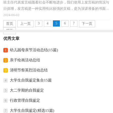
班主任代表发言稿随着社会不断地进步，我们使用上发言稿的情况与
日俱增，发言稿是一种实用性比较强的文稿，是为演讲准备的书面材
料。你知道发言稿怎样才能写的好吗？下面是小编收集...
2024-06-02
3
4
5
6
7
首页
上一页
下一页
尾页
优秀文章
幼儿园母亲节活动总结(15篇)
1
亲子绘画活动总结
2
清明节祭英烈活动总结
3
大学生自我鉴定集合15篇
4
大二学期的自我鉴定
5
行政管理自我鉴定
6
大学生自我鉴定(精选15篇)
7