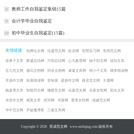
教师工作自我鉴定集锦15篇
8
会计学毕业自我鉴定
9
初中毕业生自我鉴定(15篇)
10
:
友情链接
知网论文网
泓盛范文网
妖灵网
智慧实习网
宪伟范文网
采果子文库
辉盛总结网
万和总结网
心凡教育网
柚子职文网
纽扣文库
五九范文网
微讯文档网
玥卓文档网
诸葛文库网
明小子文库
桃李阅读网
开源作文网
拓展阅读网
音响屋
盈妍作文网
格灵范文网
大通网
杨嘉莺文库
智能范文网
微蕲范文网
岳嘉范文网
乐家女性网
阳光文库
卓思作文网
精英文库
优写网
书童网
爱美女性网
鼎越范文网
华中范文网
尹破魔博客
三菱文库网
Copyright © 2026
景成范文网
www.mchqing.com 版权所有