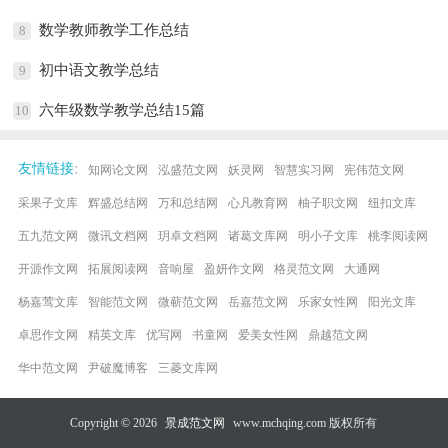
数学教师教学工作总结
8
初中语文教学总结
9
六年级数学教学总结15篇
10
:
友情链接
知网论文网
泓盛范文网
妖灵网
智慧实习网
宪伟范文网
采果子文库
辉盛总结网
万和总结网
心凡教育网
柚子职文网
纽扣文库
五九范文网
微讯文档网
玥卓文档网
诸葛文库网
明小子文库
桃李阅读网
开源作文网
拓展阅读网
音响屋
盈妍作文网
格灵范文网
大通网
杨嘉莺文库
智能范文网
微蕲范文网
岳嘉范文网
乐家女性网
阳光文库
卓思作文网
精英文库
优写网
书童网
爱美女性网
鼎越范文网
华中范文网
尹破魔博客
三菱文库网
Copyright © 2026
景成范文网
www.mchqing.com 版权所有