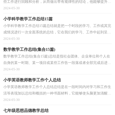
些工作进行回顾和分析，从而做出带有规律性的结论，他能够提升我
们的书面表达能力，让我们来为自己写一份总结吧。...
2024-05-30
小学科学教学工作总结15篇
小学科学教学工作总结15篇总结就是把一个时段的学习、工作或其完
成情况进行一次全面系统的总结，它在我们的学习、工作中起到呈上
启下的作用，快快来写一份总结吧。如何把总结做...
2024-05-30
数学教学工作总结(集合15篇)
数学教学工作总结(集合15篇)总结是指社会团体、企业单位和个人在
自身的某一时期、某一项目或某些工作告一段落或者全部完成后进行
回顾检查、分析评价，从而肯定成绩，得到经验，找...
2024-05-30
小学英语教师教学工作个人总结
小学英语教师教学工作个人总结总结是在一段时间内对学习和工作生
活等表现加以总结和概括的一种书面材料，它能够使头脑更加清醒，
目标更加明确，不如立即行动起来写一份总结吧。那...
2024-05-30
七年级思想品德教学总结