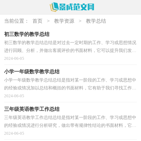
当前位置：
首页
>
教学资源
>
教学总结
初三数学的教学总结
初三数学的教学总结总结是对过去一定时期的工作、学习或思想情况
进行回顾、分析，并做出客观评价的书面材料，它可以提升我们发现
问题的能力，快快来写一份总结吧。那么总结有什么...
2024-06-05
小学一年级数学教学总结
小学一年级数学教学总结总结是指对某一阶段的工作、学习或思想中
的经验或情况加以总结和概括的书面材料，它有助于我们寻找工作和
事物发展的规律，从而掌握并运用这些规律，不如静...
2024-06-05
三年级英语教学工作总结
三年级英语教学工作总结总结是指对某一阶段的工作、学习或思想中
的经验或情况进行分析研究，做出带有规律性结论的书面材料，它能
帮我们理顺知识结构，突出重点，突破难点，让我们一起...
2024-06-05