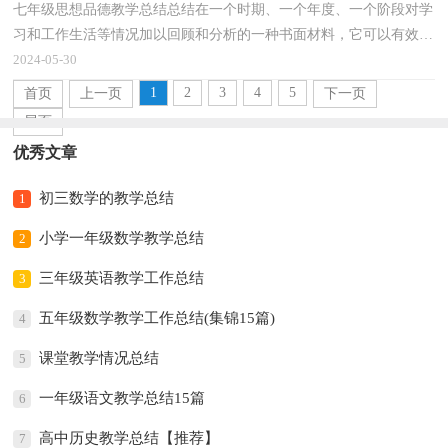
七年级思想品德教学总结总结在一个时期、一个年度、一个阶段对学
习和工作生活等情况加以回顾和分析的一种书面材料，它可以有效锻
炼我们的语言组织能力，不妨让我们认真地完成总...
2024-05-30
1
2
3
4
5
首页
上一页
下一页
尾页
优秀文章
初三数学的教学总结
1
小学一年级数学教学总结
2
三年级英语教学工作总结
3
五年级数学教学工作总结(集锦15篇)
4
课堂教学情况总结
5
一年级语文教学总结15篇
6
高中历史教学总结【推荐】
7