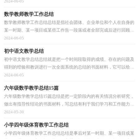
和工作中的规律，不妨坐下来好好写写总结吧。你...
2024-06-05
数学教师教学工作总结
数学教师教学工作总结总结是指社会团体、企业单位和个人在自身的
某一时期、某一项目或某些工作告一段落或者全部完成后进行回顾检
查、分析评价，从而肯定成绩，得到经验，找出差距...
2024-06-05
初中语文教学总结
初中语文教学总结总结就是把一个时间段取得的成绩、存在的问题及
得到的经验和教训进行一次全面系统的总结的书面材料，它可以给我
们下一阶段的学习和工作生活做指导，快快来写一...
2024-06-05
六年级数学教学总结15篇
六年级数学教学总结15篇总结是把一定阶段内的有关情况分析研究，
做出有指导性结论的书面材料，写总结有利于我们学习和工作能力的
提高，不如立即行动起来写一份总结吧。你想知道总...
2024-05-30
小学四年级体育教学工作总结
小学四年级体育教学工作总结总结是事后对某一时期、某一项目或某