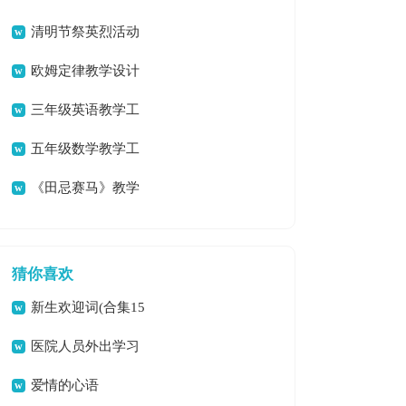
清明节祭英烈活动
总结
欧姆定律教学设计
三年级英语教学工
作总结
五年级数学教学工
作总结(集锦15篇)
《田忌赛马》教学
反思
猜你喜欢
新生欢迎词(合集15
篇)
医院人员外出学习
总结
爱情的心语