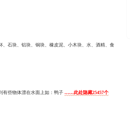
杯、石块、铝块、铜块、橡皮泥、小木块、水、酒精、食
到有些物体漂在水面上如：鸭子
……此处隐藏25457个