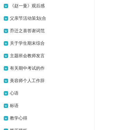
《赵一曼》观后感
父亲节活动策划(合
集15篇)
乔迁之喜答谢词范
文
关于学生期末综合
素质评语模板参考（精
主题班会教师发言
选30句）
稿
有关期中考试的作
文400字合集七篇
美容师个人工作辞
职报告
心语
标语
教学心得