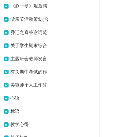
《赵一曼》观后感
父亲节活动策划(合
集15篇)
乔迁之喜答谢词范
文
关于学生期末综合
素质评语模板参考（精
主题班会教师发言
选30句）
稿
有关期中考试的作
文400字合集七篇
美容师个人工作辞
职报告
心语
标语
教学心得