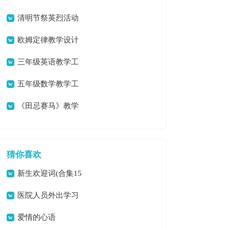
清明节祭英烈活动
总结
欧姆定律教学设计
三年级英语教学工
作总结
五年级数学教学工
作总结(集锦15篇)
《田忌赛马》教学
反思
猜你喜欢
新生欢迎词(合集15
篇)
医院人员外出学习
总结
爱情的心语