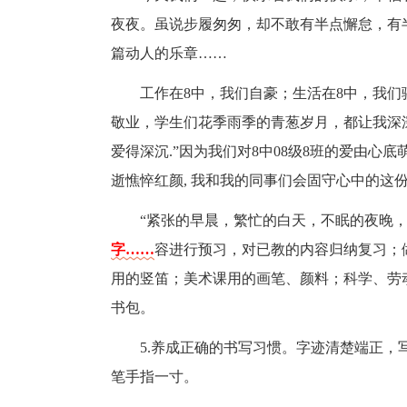
夜夜。虽说步履匆匆，却不敢有半点懈怠，有
篇动人的乐章……
工作在8中，我们自豪；生活在8中，我
敬业，学生们花季雨季的青葱岁月，都让我深深
爱得深沉.”因为我们对8中08级8班的爱由心
逝憔悴红颜, 我和我的同事们会固守心中的这
“紧张的早晨，繁忙的白天，不眠的夜晚
字……
容进行预习，对已教的内容归纳复习；
用的竖笛；美术课用的画笔、颜料；科学、劳
书包。
5.养成正确的书写习惯。字迹清楚端正
笔手指一寸。