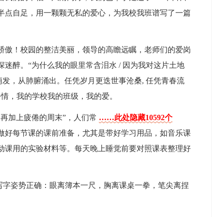
半点自足，用一颗颗无私的爱心，为我校我班谱写了一篇
们骄傲！校园的整洁美丽，领导的高瞻远瞩，老师们的爱岗
迷醉。“为什么我的眼里常含泪水 / 因为我对这片土地
底萌发，从肺腑涌出。任凭岁月更迭世事沧桑, 任凭青春流
份情，我的学校我的班级，我的爱。
，再加上疲倦的周末”，人们常
……此处隐藏10592个
做好每节课的课前准备，尤其是带好学习用品，如音乐课
动课用的实验材料等。每天晚上睡觉前要对照课表整理好
，写字姿势正确：眼离簿本一尺，胸离课桌一拳，笔尖离捏