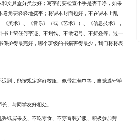
习本和文具盒分类放好；写字前要检查小手是否干净，如果
本卷角要轻轻地抚平；将课本封面包好，不在课本上乱
、《美术》、《音乐》（或《艺术》）、《信息技术》，
科书上留任何字迹、不划线、不做记号、不折叠等。过一
书保护得最完好，哪个班级的书损害得最少，我们将将表
，不迟到，能按规定穿好校服、佩带红领巾等，自觉遵守学
师长、与同学友好相处。
不乱丢纸屑果皮、不吃零食、不穿奇装异服、积极参加劳