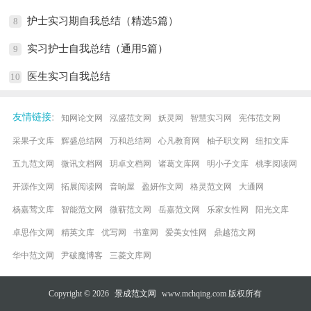
护士实习期自我总结（精选5篇）
8
实习护士自我总结（通用5篇）
9
医生实习自我总结
10
:
友情链接
知网论文网
泓盛范文网
妖灵网
智慧实习网
宪伟范文网
采果子文库
辉盛总结网
万和总结网
心凡教育网
柚子职文网
纽扣文库
五九范文网
微讯文档网
玥卓文档网
诸葛文库网
明小子文库
桃李阅读网
开源作文网
拓展阅读网
音响屋
盈妍作文网
格灵范文网
大通网
杨嘉莺文库
智能范文网
微蕲范文网
岳嘉范文网
乐家女性网
阳光文库
卓思作文网
精英文库
优写网
书童网
爱美女性网
鼎越范文网
华中范文网
尹破魔博客
三菱文库网
Copyright © 2026
景成范文网
www.mchqing.com 版权所有