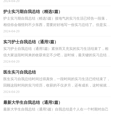
了。很好奇实习总结是怎么写的吧，下面是小编收集整理的护...
2024-04-20
护士实习期自我总结（精选5篇）
护士实习期自我总结（精选5篇）接地气的实习生活已经告一段落，
相信你会领悟到不少东西，需要好好地写一份实习总结了。但是实习
总结有什么要求呢？以下是小编为大家整理的护士实习期...
2024-04-20
实习护士自我总结（通用5篇）
实习护士自我总结（通用5篇）紧张而又充实的实习生活结束了，相
信大家这段时间来的收获肯定不少吧，这时候，最关键的实习总结怎
么能落下！是不是无从下笔、没有头绪？下面是小编为大家整...
2024-04-20
医生实习自我总结
医生实习自我总结时间过得真快，一段时间的实习生活已经结束了，
回顾这段时间的实习经历，收获的不仅岁月，还有成长，这时候就十
分有必须要写一份实习总结了！在写之前，可以先参考范文喔...
2024-04-20
最新大学生自我总结（通用5篇）
最新大学生自我总结（通用5篇）自我总结是个人在一个时期对自己