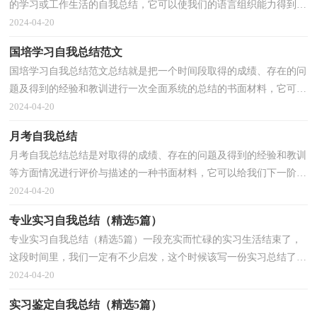
的学习或工作生活的自我总结，它可以使我们的语言组织能力得到锻
炼，不如立即行动起来写一份自我总结吧。那么你真的...
2024-04-20
国培学习自我总结范文
国培学习自我总结范文总结就是把一个时间段取得的成绩、存在的问
题及得到的经验和教训进行一次全面系统的总结的书面材料，它可以
帮助我们有寻找学习和工作中的规律，为此我们要...
2024-04-20
月考自我总结
月考自我总结总结是对取得的成绩、存在的问题及得到的经验和教训
等方面情况进行评价与描述的一种书面材料，它可以给我们下一阶段
的学习和工作生活做指导，让我们来为自己写一份...
2024-04-20
专业实习自我总结（精选5篇）
专业实习自我总结（精选5篇）一段充实而忙碌的实习生活结束了，
这段时间里，我们一定有不少启发，这个时候该写一份实习总结了
吧。千万不能认为实习总结随便应付就可以，以下是小编收集...
2024-04-20
实习鉴定自我总结（精选5篇）