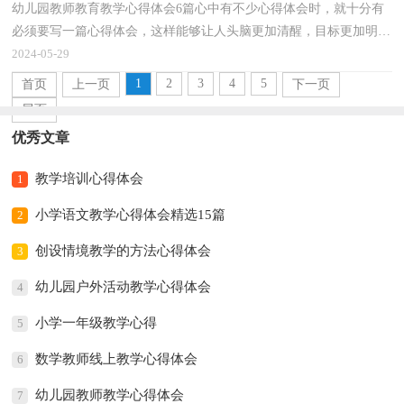
幼儿园教师教育教学心得体会6篇心中有不少心得体会时，就十分有
必须要写一篇心得体会，这样能够让人头脑更加清醒，目标更加明
确。你想好怎么写心得体会了吗？以下是小编收集整理的...
2024-05-29
1
2
3
4
5
首页
上一页
下一页
尾页
优秀文章
教学培训心得体会
1
小学语文教学心得体会精选15篇
2
创设情境教学的方法心得体会
3
幼儿园户外活动教学心得体会
4
小学一年级教学心得
5
数学教师线上教学心得体会
6
幼儿园教师教学心得体会
7