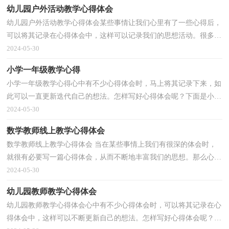
幼儿园户外活动教学心得体会
幼儿园户外活动教学心得体会某些事情让我们心里有了一些心得后，
可以将其记录在心得体会中，这样可以记录我们的思想活动。很多人
都十分头疼怎么写一篇精彩的心得体会，以下是小编...
2024-05-30
小学一年级教学心得
小学一年级教学心得心中有不少心得体会时，马上将其记录下来，如
此可以一直更新迭代自己的想法。怎样写好心得体会呢？下面是小编
为大家收集的小学一年级教学心得，仅供参考，欢迎大家...
2024-05-30
数学教师线上教学心得体会
数学教师线上教学心得体会 当在某些事情上我们有很深的体会时，
就很有必要写一篇心得体会，从而不断地丰富我们的思想。那么心得
体会怎么写才恰当呢？以下是小编整理的数学教师线...
2024-05-30
幼儿园教师教学心得体会
幼儿园教师教学心得体会心中有不少心得体会时，可以将其记录在心
得体会中，这样可以不断更新自己的想法。怎样写好心得体会呢？下