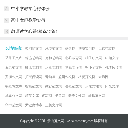
中小学教学心得体会
8
高中老师教学心得
9
教师教学心得(精选15篇)
10
:
友情链接
知网论文网
泓盛范文网
妖灵网
智慧实习网
宪伟范文网
采果子文库
辉盛总结网
万和总结网
心凡教育网
柚子职文网
纽扣文库
五九范文网
微讯文档网
玥卓文档网
诸葛文库网
明小子文库
桃李阅读网
开源作文网
拓展阅读网
音响屋
盈妍作文网
格灵范文网
大通网
杨嘉莺文库
智能范文网
微蕲范文网
岳嘉范文网
乐家女性网
阳光文库
卓思作文网
精英文库
优写网
书童网
爱美女性网
鼎越范文网
华中范文网
尹破魔博客
三菱文库网
Copyright © 2026
景成范文网
www.mchqing.com 版权所有