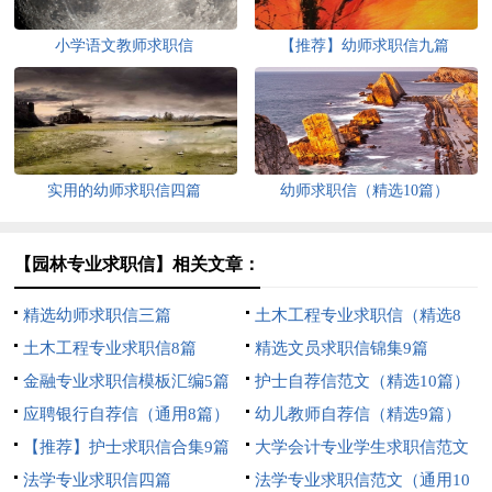
小学语文教师求职信
【推荐】幼师求职信九篇
实用的幼师求职信四篇
幼师求职信（精选10篇）
【园林专业求职信】相关文章：
精选幼师求职信三篇
土木工程专业求职信（精选8
土木工程专业求职信8篇
篇）
精选文员求职信锦集9篇
金融专业求职信模板汇编5篇
护士自荐信范文（精选10篇）
应聘银行自荐信（通用8篇）
幼儿教师自荐信（精选9篇）
【推荐】护士求职信合集9篇
大学会计专业学生求职信范文
法学专业求职信四篇
（通用10篇）
法学专业求职信范文（通用10