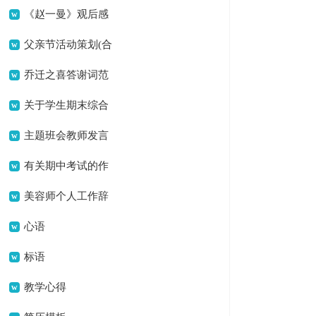
《赵一曼》观后感
父亲节活动策划(合
集15篇)
乔迁之喜答谢词范
文
关于学生期末综合
素质评语模板参考（精
主题班会教师发言
选30句）
稿
有关期中考试的作
文400字合集七篇
美容师个人工作辞
职报告
心语
标语
教学心得