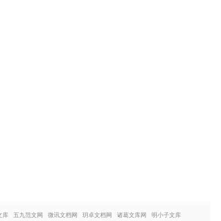
文库
五九范文网
微讯文档网
玥卓文档网
诸葛文库网
明小子文库