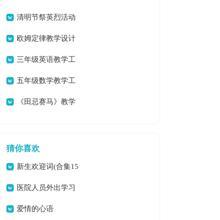
清明节祭英烈活动
总结
欧姆定律教学设计
三年级英语教学工
作总结
五年级数学教学工
作总结(集锦15篇)
《田忌赛马》教学
反思
猜你喜欢
新生欢迎词(合集15
篇)
医院人员外出学习
总结
爱情的心语