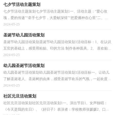
七夕节活动主题策划
七夕节活动主题策划七夕节活动主题策划1一、活动主题：“爱心玫
瑰，爱的传递”“牵手七夕节，大爱献深情”“把爱播种在心里”二、活
动意义1、帮助别人，快乐自己；赠人玫瑰，手留余香。...
2024-05-25
圣诞节幼儿园活动策划
圣诞节幼儿园活动策划圣诞节幼儿园活动策划1活动目标：1、在认识
五官的基础上，感受用粘贴、印的方法 制作各种面具。2、 喜欢贴出
不同的面相，发展幼儿的求异思维。3、 渗透环境...
2024-05-25
幼儿园圣诞节活动策划
幼儿园圣诞节活动策划幼儿园圣诞节活动策划1活动目标一、让幼儿
了解圣诞老人、圣诞树的由来，感受圣诞节欢乐的气氛，一起欢度圣
诞节二、了解圣诞节的吉祥物，知道圣诞节是外国人...
2024-05-25
社区元旦活动策划
社区元旦活动策划社区元旦活动策划1一、演出节目1、女声独唱：
《今天是我的生日》、《好日子》表演者：学校教师张媛媛2、口琴