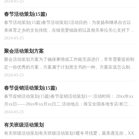
演奏：表演者：校口琴社团3、配乐诗朗诵：表演者：学校教师...
2024-05-25
春节活动策划(15篇)
春节活动策划(15篇)春节活动策划1活动目的：为发扬和继承自古以
来体育之乡的文化传统，在镇党委镇政府以及相关单位关心支持下，
在20xx春节到来之际，新春篮球组委会拟开展“迎新春，...
2024-05-25
聚会活动策划方案
聚会活动策划方案为了确保事情或工作能无误进行，常常需要提前制
定一份优秀的方案，方案属于计划类文书的一种。方案应该怎么制定
才好呢？以下是小编整理的聚会活动策划方案，欢迎大...
2024-05-25
春节促销活动策划(15篇)
春节促销活动策划(15篇)春节促销活动策划1一.活动时间： 20xx年xx
月xx日——20xx年xx月xx日二.活动地点：珠宝全国各地专店/柜三.活
动主题：恒久钻石见证美满婚姻四.活动背景及目...
2024-05-25
有关班级活动策划
有关班级活动策划有关班级活动策划1暖冬寻找爱，最美遇见你，XX