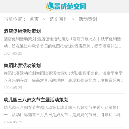
当前位置：
首页
>
范文写作
>
活动策划
酒店促销活动策划
酒店促销活动策划 酒店促销活动策划 1酒店开展此次中秋节促销活
动，旨在通过中秋节节日的氛围推销速8酒店品牌，提高酒店的知名
度，为节日后的人气奠定基础。一、现场布置中秋是中...
2024-05-25
舞蹈比赛活动策划
舞蹈比赛活动策划舞蹈比赛活动策划1为弘扬音乐文化、激发学生学
习音乐的兴趣，提高对音乐的理解、表现和创造能力，发挥音乐教育
的审美功能，丰富学生的课余音乐生活，陶冶学生情操，...
2024-05-25
幼儿园三八妇女节主题活动策划
幼儿园三八妇女节主题活动策划幼儿园三八妇女节主题活动策划1
一、活动目标知道三月八日是妇女节，是妈妈的节日。引导幼儿能用
语言表达妈妈的简单特征，说说妈妈的好处。二、活...
2024-05-25