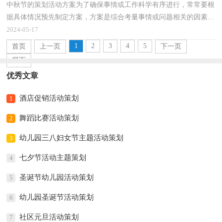
中秋节的策划活动方案为了确保事情或工作科学有序进行，常常要根
据具体情况预先制定方案，方案是综合考量事情或问题相关的因素后
所制定的书面计划。优秀的方案都具备一些什么特...
2024-05-17
1
2
3
4
5
首页
上一页
下一页
尾页
优秀文章
酒店促销活动策划
1
舞蹈比赛活动策划
2
幼儿园三八妇女节主题活动策划
3
七夕节活动主题策划
4
圣诞节幼儿园活动策划
5
幼儿园圣诞节活动策划
6
社区元旦活动策划
7