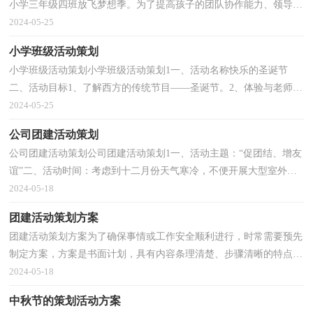
小学三年级四班放飞梦想季。为了提高孩子的团队协作能力、领导组
织能力，培养敢于挑战，勇于表现的精神，在这个热情洋...
2024-05-25
小学班级活动策划
小学班级活动策划小学班级活动策划1一、活动名称快乐的圣诞节
二、活动目标1、了解西方的传统节目——圣诞节。2、体验与老师、
父母在一起欢度节日的幸福和快乐。3、培养学生...
2024-05-25
公司团建活动策划
公司团建活动策划公司团建活动策划1一、活动主题：“促团结、增友
谊”二、活动时间：考虑到十二月份天气寒冷，不便开展大型室外活
动，为了增进部门员工之间的沟通，缩短领导与员工之...
2024-05-18
团建活动策划方案
团建活动策划方案为了确保事情或工作安全顺利进行，时常需要预先
制定方案，方案是书面计划，具有内容条理清楚、步骤清晰的特点。
写方案需要注意哪些格式呢？以下是小编为大家整理的...
2024-05-18
中秋节的策划活动方案