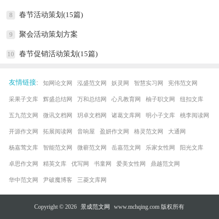
春节活动策划(15篇)
8
聚会活动策划方案
9
春节促销活动策划(15篇)
10
:
友情链接
知网论文网
泓盛范文网
妖灵网
智慧实习网
宪伟范文网
采果子文库
辉盛总结网
万和总结网
心凡教育网
柚子职文网
纽扣文库
五九范文网
微讯文档网
玥卓文档网
诸葛文库网
明小子文库
桃李阅读网
开源作文网
拓展阅读网
音响屋
盈妍作文网
格灵范文网
大通网
杨嘉莺文库
智能范文网
微蕲范文网
岳嘉范文网
乐家女性网
阳光文库
卓思作文网
精英文库
优写网
书童网
爱美女性网
鼎越范文网
华中范文网
尹破魔博客
三菱文库网
Copyright © 2026
景成范文网
www.mchqing.com 版权所有