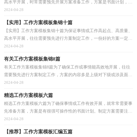
高水平开展，时常需要预先开展方案准备工作，方案是书面计划，具
有内容条理清楚、步骤清晰的特点。优秀的方案都具...
2024-04-28
【实用】工作方案模板集锦十篇
【实用】工作方案模板集锦十篇为保证事情或工作高起点、高质量、
高水平开展，往往需要预先进行方案制定工作，一份好的方案一定会
注重受众的参与性及互动性。方案应该怎么制定才...
2024-04-28
有关工作方案模板集锦8篇
有关工作方案模板集锦8篇为了确保工作或事情能高效地开展，往往
需要预先进行方案制定工作，方案的内容多是上级对下级或涉及面比
较大的工作，一般都用带“文件头”形式下发。那么...
2024-04-28
精选工作方案模板六篇
精选工作方案模板六篇为了确保事情或工作有效开展，就常常需要事
先准备方案，方案是有很强可操作性的书面计划。制定方案需要注意
哪些问题呢？以下是小编整理的工作方案6篇，欢迎大...
2024-04-28
【推荐】工作方案模板汇编五篇