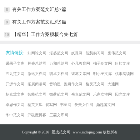
有关工作方案范文汇总7篇
8
有关工作方案范文汇总9篇
9
【精华】工作方案模板合集七篇
10
:
友情链接
知网论文网
泓盛范文网
妖灵网
智慧实习网
宪伟范文网
采果子文库
辉盛总结网
万和总结网
心凡教育网
柚子职文网
纽扣文库
五九范文网
微讯文档网
玥卓文档网
诸葛文库网
明小子文库
桃李阅读网
开源作文网
拓展阅读网
音响屋
盈妍作文网
格灵范文网
大通网
杨嘉莺文库
智能范文网
微蕲范文网
岳嘉范文网
乐家女性网
阳光文库
卓思作文网
精英文库
优写网
书童网
爱美女性网
鼎越范文网
华中范文网
尹破魔博客
三菱文库网
Copyright © 2026
景成范文网
www.mchqing.com 版权所有