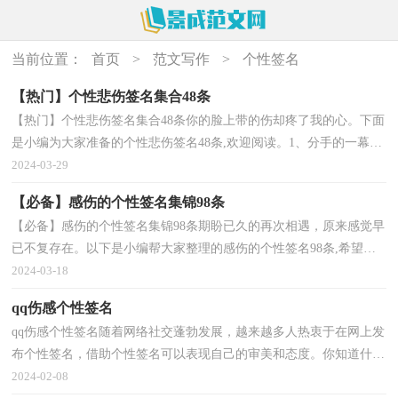
当前位置：
首页
>
范文写作
>
个性签名
【热门】个性悲伤签名集合48条
【热门】个性悲伤签名集合48条你的脸上带的伤却疼了我的心。下面
是小编为大家准备的个性悲伤签名48条,欢迎阅读。1、分手的一幕幕
在脑海上演，只怪当初，谁辜负了谁？2、这一生路...
2024-03-29
【必备】感伤的个性签名集锦98条
【必备】感伤的个性签名集锦98条期盼已久的再次相遇，原来感觉早
已不复存在。以下是小编帮大家整理的感伤的个性签名98条,希望能
够帮助到大家。1、真的很想你，也是真的不想再受...
2024-03-18
qq伤感个性签名
qq伤感个性签名随着网络社交蓬勃发展，越来越多人热衷于在网上发
布个性签名，借助个性签名可以表现自己的审美和态度。你知道什么
样的个性签名才是特别的吗？以下是小编帮大家整理...
2024-02-08