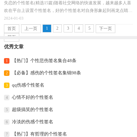
失恋的个性签名(精选15篇)随着社交网络的快速发展，越来越多人喜
欢在平台上设置个性签名，好的个性签名对自身形象起到画龙点睛的
作用。那么问题来了，到底什么样的个性签名才是低...
2024-01-03
1
2
3
4
5
首页
上一页
下一页
尾页
优秀文章
【热门】个性悲伤签名集合48条
1
【必备】感伤的个性签名集锦98条
2
qq伤感个性签名
3
心情不好的个性签名
4
超级搞笑的个性签名
5
冷淡的伤感个性签名
6
【热门】有哲理的个性签名
7