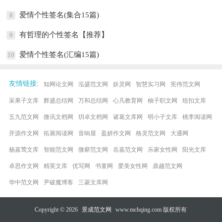
爱情个性签名(集合15篇)
8
有哲理的个性签名【推荐】
9
爱情个性签名(汇编15篇)
10
:
友情链接
知网论文网
泓盛范文网
妖灵网
智慧实习网
宪伟范文网
采果子文库
辉盛总结网
万和总结网
心凡教育网
柚子职文网
纽扣文库
五九范文网
微讯文档网
玥卓文档网
诸葛文库网
明小子文库
桃李阅读网
开源作文网
拓展阅读网
音响屋
盈妍作文网
格灵范文网
大通网
杨嘉莺文库
智能范文网
微蕲范文网
岳嘉范文网
乐家女性网
阳光文库
卓思作文网
精英文库
优写网
书童网
爱美女性网
鼎越范文网
华中范文网
尹破魔博客
三菱文库网
Copyright © 2026
景成范文网
www.mchqing.com 版权所有